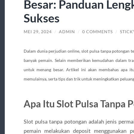
Besar: Panduan Leng
Sukses
MEI 29, 2024
/
ADMIN
/
0 COMMENTS
/
STICK
Dalam dunia perjudian online, slot pulsa tanpa potongan 
banyak pemain. Selain memberikan kemudahan dalam transa
untuk menang besar. Artikel ini akan membahas apa itu
memulainya, serta tips dan trik untuk meningkatkan pelua
Apa Itu Slot Pulsa Tanpa 
Slot pulsa tanpa potongan adalah jenis perm
pemain melakukan deposit menggunakan pu