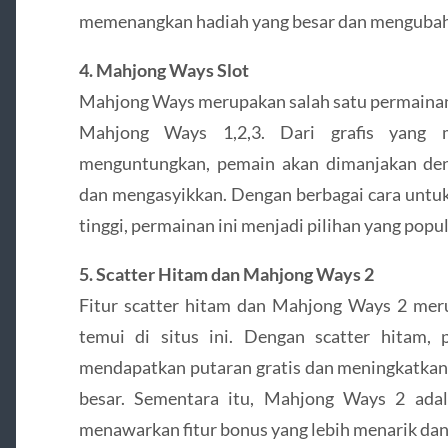
memenangkan hadiah yang besar dan mengubah
4. Mahjong Ways Slot
Mahjong Ways merupakan salah satu permainan sl
Mahjong Ways 1,2,3. Dari grafis yang m
menguntungkan, pemain akan dimanjakan de
dan mengasyikkan. Dengan berbagai cara unt
tinggi, permainan ini menjadi pilihan yang popul
5. Scatter Hitam dan Mahjong Ways 2
Fitur scatter hitam dan Mahjong Ways 2 meru
temui di situs ini. Dengan scatter hitam,
mendapatkan putaran gratis dan meningkatka
besar. Sementara itu, Mahjong Ways 2 adal
menawarkan fitur bonus yang lebih menarik dan 