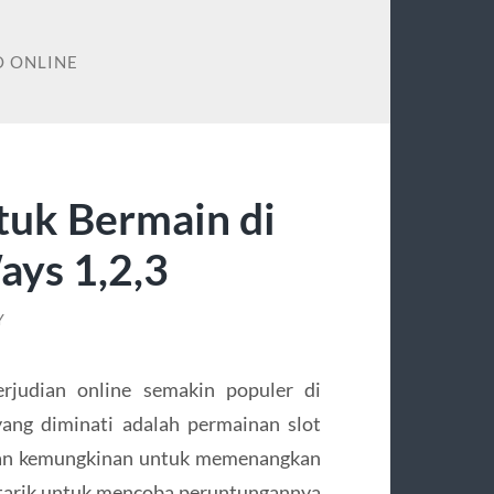
O ONLINE
uk Bermain di
ays 1,2,3
Y
rjudian online semakin populer di
ang diminati adalah permainan slot
 dan kemungkinan untuk memenangkan
ertarik untuk mencoba peruntungannya