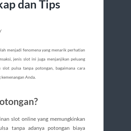
kap dan Tips
Y
telah menjadi fenomena yang menarik perhatian
ksi, jenis slot ini juga menjanjikan peluang
 slot pulsa tanpa potongan, bagaimana cara
ng kemenangan Anda.
Potongan?
ainan slot online yang memungkinkan
lsa tanpa adanya potongan biaya