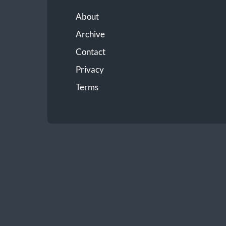
About
Archive
Contact
Privacy
Terms