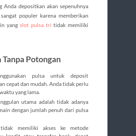
ang Anda depositkan akan sepenuhnya
 sangat populer karena memberikan
ain yang
slot pulsa tri
tidak memiliki
a Tanpa Potongan
nggunakan pulsa untuk deposit
n cepat dan mudah. Anda tidak perlu
 waktu yang lama.
unggulan utama adalah tidak adanya
main dengan jumlah penuh dari pulsa
tidak memiliki akses ke metode
u kredit atau transfer bank, dapat