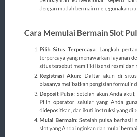
dengan mudah bermain menggunakan pul
Cara Memulai Bermain Slot Pu
Pilih Situs Terpercaya
: Langkah perta
terpercaya yang menawarkan layanan dep
situs tersebut memiliki lisensi resmi dan
Registrasi Akun
: Daftar akun di situs
biasanya melibatkan pengisian formulir d
Deposit Pulsa
: Setelah akun Anda aktif
Pilih operator seluler yang Anda gun
didepositkan, dan ikuti instruksi yang dib
Mulai Bermain
: Setelah pulsa berhasil
slot yang Anda inginkan dan mulai bermai