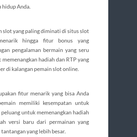
 hidup Anda.
ot yang paling diminati di situs slot
enarik hingga fitur bonus yang
ngan pengalaman bermain yang seru
uk memenangkan hadiah dan RTP yang
er di kalangan pemain slot online.
pakan fitur menarik yang bisa Anda
 pemain memiliki kesempatan untuk
n peluang untuk memenangkan hadiah
ah versi baru dari permainan yang
tantangan yang lebih besar.