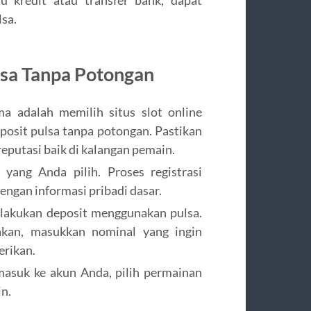
sa.
lsa Tanpa Potongan
ma adalah memilih situs slot online
osit pulsa tanpa potongan. Pastikan
 reputasi baik di kalangan pemain.
 yang Anda pilih. Proses registrasi
engan informasi pribadi dasar.
, lakukan deposit menggunakan pulsa.
akan, masukkan nominal yang ingin
erikan.
 masuk ke akun Anda, pilih permainan
n.