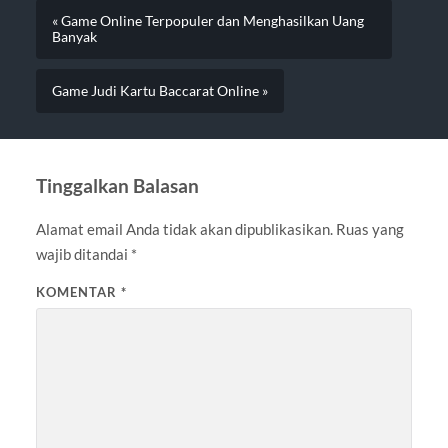
« Game Online Terpopuler dan Menghasilkan Uang
Banyak
Game Judi Kartu Baccarat Online »
Tinggalkan Balasan
Alamat email Anda tidak akan dipublikasikan.
Ruas yang
wajib ditandai
*
KOMENTAR
*