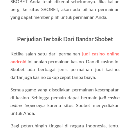
SBOBET Anda telah dikenal sebelumnya. Jika kalian
pergi ke situs SBOBET, akan ada pilihan permainan
yang dapat member pilih untuk permainan Anda.
Perjudian Terbaik Dari Bandar Sbobet
Ketika salah satu dari permainan
judi casino online
android
ini adalah permainan kasino. Dan di kasino ini
Sbobet ada berbagai jenis permainan judi kasino.
daftar juga kasino cukup cepat tanpa biaya.
Semua game yang disediakan permainan kesempatan
di kasino. Sehingga pemain dapat bermain
judi casino
online terpercaya
karena situs Sbobet menyediakan
untuk Anda.
Bagi petaruhingin tinggal di negara Indonesia, tentu