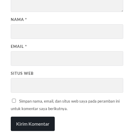
NAMA
*
EMAIL
*
SITUS WEB
Simpan nama, email, dan situs web saya pada peramban ini
untuk komentar saya berikutnya.