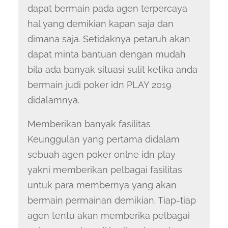
dapat bermain pada agen terpercaya
hal yang demikian kapan saja dan
dimana saja. Setidaknya petaruh akan
dapat minta bantuan dengan mudah
bila ada banyak situasi sulit ketika anda
bermain judi poker idn PLAY 2019
didalamnya.
Memberikan banyak fasilitas
Keunggulan yang pertama didalam
sebuah agen poker onlne idn play
yakni memberikan pelbagai fasilitas
untuk para membernya yang akan
bermain permainan demikian. Tiap-tiap
agen tentu akan memberika pelbagai