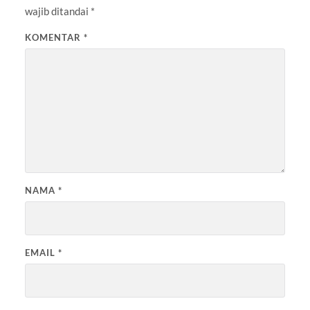
wajib ditandai
*
KOMENTAR
*
NAMA
*
EMAIL
*