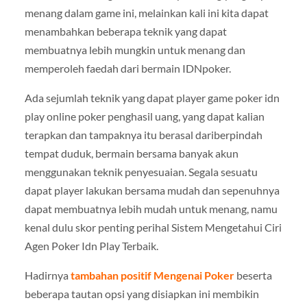
menang dalam game ini, melainkan kali ini kita dapat
menambahkan beberapa teknik yang dapat
membuatnya lebih mungkin untuk menang dan
memperoleh faedah dari bermain IDNpoker.
Ada sejumlah teknik yang dapat player game poker idn
play online poker penghasil uang, yang dapat kalian
terapkan dan tampaknya itu berasal dariberpindah
tempat duduk, bermain bersama banyak akun
menggunakan teknik penyesuaian. Segala sesuatu
dapat player lakukan bersama mudah dan sepenuhnya
dapat membuatnya lebih mudah untuk menang, namu
kenal dulu skor penting perihal Sistem Mengetahui Ciri
Agen Poker Idn Play Terbaik.
Hadirnya
tambahan positif Mengenai Poker
beserta
beberapa tautan opsi yang disiapkan ini membikin