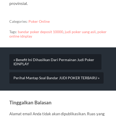
provinsial.
Categories:
Poker Online
Tags:
bandar poker deposit 10000
,
judi poker uang asli
,
poker
online idnplay
« Benefit Ini Dihasilkan Dari Permainan Judi Poker
IDNPLAY
Perihal Mantap Soal Bandar JUDI POKER TERBARU »
Tinggalkan Balasan
Alamat email Anda tidak akan dipublikasikan.
Ruas yang