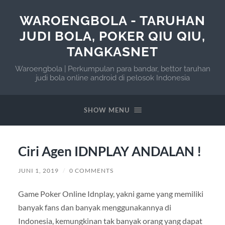
WAROENGBOLA - TARUHAN
JUDI BOLA, POKER QIU QIU,
TANGKASNET
Waroengbola | Perkumpulan para bandar, bettor taruhan
judi bola online android di pelosok Indonesia
SHOW MENU
Ciri Agen IDNPLAY ANDALAN !
JUNI 1, 2019
/
0 COMMENTS
Game Poker Online Idnplay, yakni game yang memiliki
banyak fans dan banyak menggunakannya di
Indonesia, kemungkinan tak banyak orang yang dapat