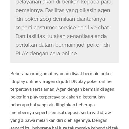
pelayanan akan di berikan kepada para
pemainnya. Fasilitas yang dikasih agen
idn poker 2019 demikian diantaranya
seperti costumer service dan live chat.
Dan fasilitas itu akan senantiasa anda
perlukan dalam bermain judi poker idn
PLAY dengan cara online.
Beberapa orang amat nyaman disaat bermain poker
idnplay online via agen di judi IDNplay poker online
terpercaya serta aman. Agen dengan bermain di agen
poker idn play terpercaya tak akan diketemukan
beberapa hal yang tak diinginkan beberapa
membernya seperti semisal deposit serta withdraw
yang dibawa melarikan diri oleh agennya. Dengan
seperti itu, beberapa hal juga tak mereka kehendaki tak