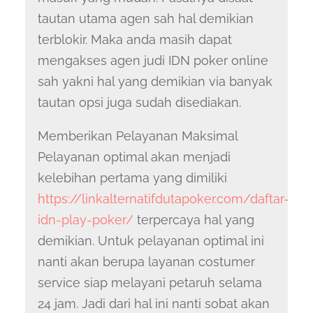
tautan utama agen sah hal demikian
terblokir. Maka anda masih dapat
mengakses agen judi IDN poker online
sah yakni hal yang demikian via banyak
tautan opsi juga sudah disediakan.
Memberikan Pelayanan Maksimal
Pelayanan optimal akan menjadi
kelebihan pertama yang dimiliki
https://linkalternatifdutapoker.com/daftar-
idn-play-poker/
terpercaya hal yang
demikian. Untuk pelayanan optimal ini
nanti akan berupa layanan costumer
service siap melayani petaruh selama
24 jam. Jadi dari hal ini nanti sobat akan