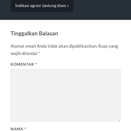
Indikasi agresi Jantung diam »
Tinggalkan Balasan
Alamat email Anda tidak akan dipublikasikan.
Ruas yang
wajib ditandai
*
KOMENTAR
*
NAMA
*