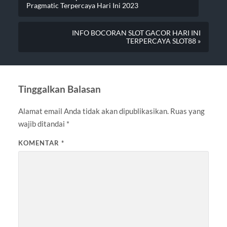
Pragmatic Terpercaya Hari Ini 2023
INFO BOCORAN SLOT GACOR HARI INI
TERPERCAYA SLOT88 »
Tinggalkan Balasan
Alamat email Anda tidak akan dipublikasikan.
Ruas yang
wajib ditandai
*
KOMENTAR
*