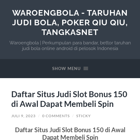
WAROENGBOLA - TARUHAN
JUDI BOLA, POKER QIU QIU,
TANGKASNET
Waroengbola | Perkumpulan para bandar, bettor taruhan
judi bola online android di pelosok Indonesia
SHOW MENU
Daftar Situs Judi Slot Bonus 150
di Awal Dapat Membeli Spin
JULI 9, 2023
/
0 COMMENTS
/
STICKY
Daftar Situs Judi Slot Bonus 150 di Awal
Dapat Membeli Spin