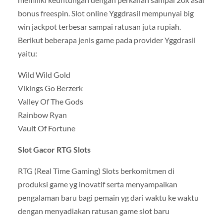
bonus freespin. Slot online Yggdrasil mempunyai big
win jackpot terbesar sampai ratusan juta rupiah.
Berikut beberapa jenis game pada provider Yggdrasil
yaitu:
Wild Wild Gold
Vikings Go Berzerk
Valley Of The Gods
Rainbow Ryan
Vault Of Fortune
Slot Gacor RTG Slots
RTG (Real Time Gaming) Slots berkomitmen di
produksi game yg inovatif serta menyampaikan
pengalaman baru bagi pemain yg dari waktu ke waktu
dengan menyadiakan ratusan game slot baru