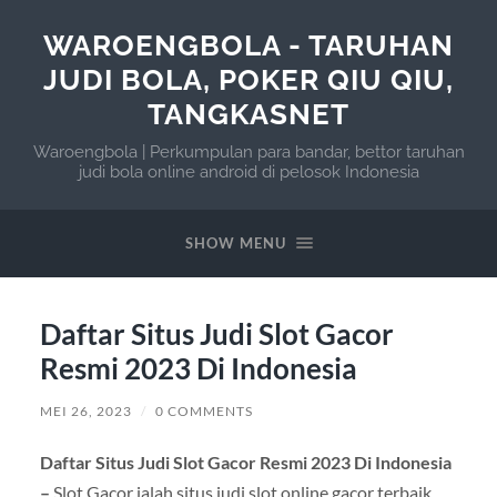
WAROENGBOLA - TARUHAN
JUDI BOLA, POKER QIU QIU,
TANGKASNET
Waroengbola | Perkumpulan para bandar, bettor taruhan
judi bola online android di pelosok Indonesia
SHOW MENU
Daftar Situs Judi Slot Gacor
Resmi 2023 Di Indonesia
MEI 26, 2023
/
0 COMMENTS
Daftar Situs Judi Slot Gacor Resmi 2023 Di Indonesia
–
Slot Gacor ialah situs judi slot online gacor terbaik