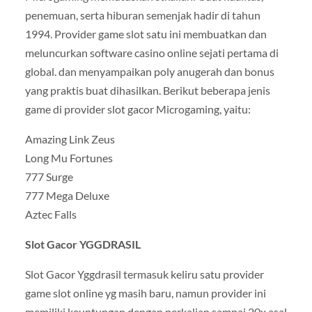
penemuan, serta hiburan semenjak hadir di tahun
1994. Provider game slot satu ini membuatkan dan
meluncurkan software casino online sejati pertama di
global. dan menyampaikan poly anugerah dan bonus
yang praktis buat dihasilkan. Berikut beberapa jenis
game di provider slot gacor Microgaming, yaitu:
Amazing Link Zeus
Long Mu Fortunes
777 Surge
777 Mega Deluxe
Aztec Falls
Slot Gacor YGGDRASIL
Slot Gacor Yggdrasil termasuk keliru satu provider
game slot online yg masih baru, namun provider ini
memiliki keuntungan dengan perkalian sampai 20x asal