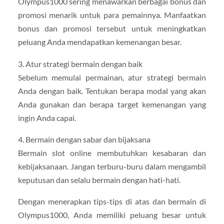
Olympus1000 sering menawarkan berbagai bonus dan
promosi menarik untuk para pemainnya. Manfaatkan
bonus dan promosi tersebut untuk meningkatkan
peluang Anda mendapatkan kemenangan besar.
3. Atur strategi bermain dengan baik
Sebelum memulai permainan, atur strategi bermain
Anda dengan baik. Tentukan berapa modal yang akan
Anda gunakan dan berapa target kemenangan yang
ingin Anda capai.
4. Bermain dengan sabar dan bijaksana
Bermain slot online membutuhkan kesabaran dan
kebijaksanaan. Jangan terburu-buru dalam mengambil
keputusan dan selalu bermain dengan hati-hati.
Dengan menerapkan tips-tips di atas dan bermain di
Olympus1000, Anda memiliki peluang besar untuk