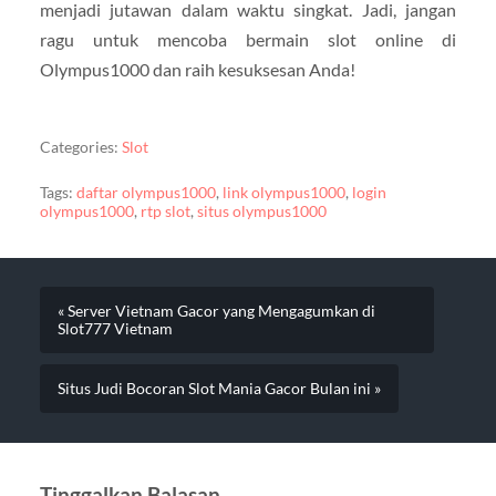
menjadi jutawan dalam waktu singkat. Jadi, jangan
ragu untuk mencoba bermain slot online di
Olympus1000 dan raih kesuksesan Anda!
Categories:
Slot
Tags:
daftar olympus1000
,
link olympus1000
,
login
olympus1000
,
rtp slot
,
situs olympus1000
« Server Vietnam Gacor yang Mengagumkan di
Slot777 Vietnam
Situs Judi Bocoran Slot Mania Gacor Bulan ini »
Tinggalkan Balasan