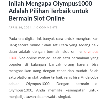
Inilah Mengapa Olympus1000
Adalah Pilihan Terbaik untuk
Bermain Slot Online
APRIL 16, 2024
/
0 COMMENTS
Pada era digital ini, banyak cara untuk menghasilkan
uang secara online. Salah satu cara yang sedang naik
daun adalah dengan bermain slot online.
olympus
1000
Slot online menjadi salah satu permainan yang
populer di kalangan banyak orang karena bisa
menghasilkan uang dengan cepat dan mudah. Salah
satu platform slot online terbaik yang bisa Anda coba
adalah Olympus1000. Dengan bermain di
Olympus1000, Anda memiliki kesempatan untuk
menjadi jutawan dalam waktu singkat.