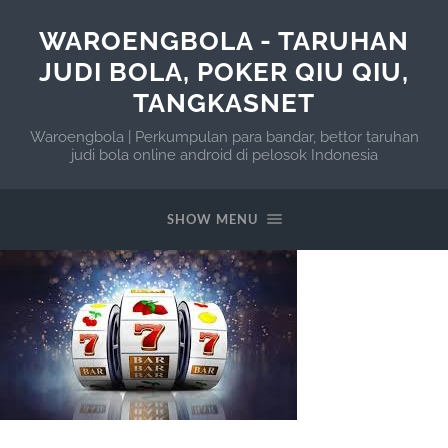
WAROENGBOLA - TARUHAN
JUDI BOLA, POKER QIU QIU,
TANGKASNET
Waroengbola | Perkumpulan para bandar, bettor taruhan
judi bola online android di pelosok Indonesia
SHOW MENU