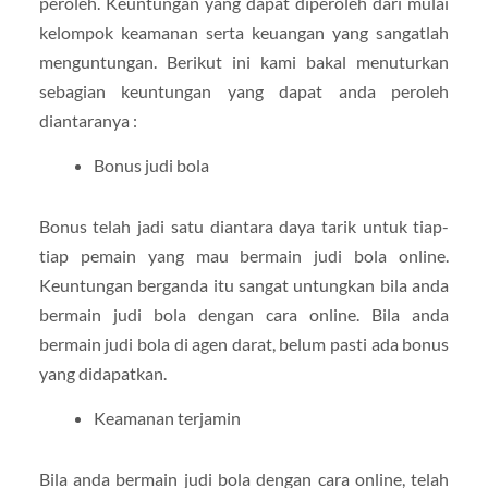
peroleh. Keuntungan yang dapat diperoleh dari mulai
kelompok keamanan serta keuangan yang sangatlah
menguntungan. Berikut ini kami bakal menuturkan
sebagian keuntungan yang dapat anda peroleh
diantaranya :
Bonus judi bola
Bonus telah jadi satu diantara daya tarik untuk tiap-
tiap pemain yang mau bermain judi bola online.
Keuntungan berganda itu sangat untungkan bila anda
bermain judi bola dengan cara online. Bila anda
bermain judi bola di agen darat, belum pasti ada bonus
yang didapatkan.
Keamanan terjamin
Bila anda bermain judi bola dengan cara online, telah