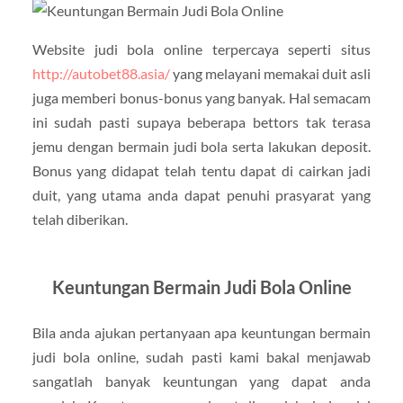
Website judi bola online terpercaya seperti situs
http://autobet88.asia/
yang melayani memakai duit asli
juga memberi bonus-bonus yang banyak. Hal semacam
ini sudah pasti supaya beberapa bettors tak terasa
jemu dengan bermain judi bola serta lakukan deposit.
Bonus yang didapat telah tentu dapat di cairkan jadi
duit, yang utama anda dapat penuhi prasyarat yang
telah diberikan.
Keuntungan Bermain Judi Bola Online
Bila anda ajukan pertanyaan apa keuntungan bermain
judi bola online, sudah pasti kami bakal menjawab
sangatlah banyak keuntungan yang dapat anda