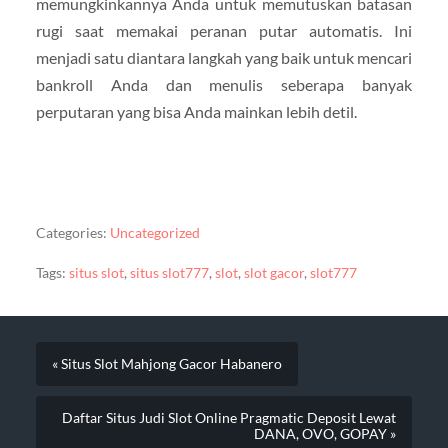
memungkinkannya Anda untuk memutuskan batasan
rugi saat memakai peranan putar automatis. Ini
menjadi satu diantara langkah yang baik untuk mencari
bankroll Anda dan menulis seberapa banyak
perputaran yang bisa Anda mainkan lebih detil.
Categories:
Uncategorized
Tags:
situs slot
,
situs slot777
,
slot
,
slot gacor
,
slot777
« Situs Slot Mahjong Gacor Habanero
Daftar Situs Judi Slot Online Pragmatic Deposit Lewat
DANA, OVO, GOPAY »