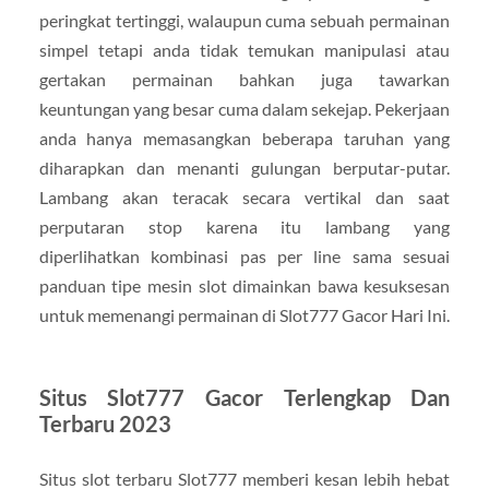
peringkat tertinggi, walaupun cuma sebuah permainan
simpel tetapi anda tidak temukan manipulasi atau
gertakan permainan bahkan juga tawarkan
keuntungan yang besar cuma dalam sekejap. Pekerjaan
anda hanya memasangkan beberapa taruhan yang
diharapkan dan menanti gulungan berputar-putar.
Lambang akan teracak secara vertikal dan saat
perputaran stop karena itu lambang yang
diperlihatkan kombinasi pas per line sama sesuai
panduan tipe mesin slot dimainkan bawa kesuksesan
untuk memenangi permainan di Slot777 Gacor Hari Ini.
Situs Slot777 Gacor Terlengkap Dan
Terbaru 2023
Situs slot terbaru Slot777 memberi kesan lebih hebat