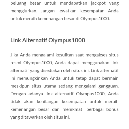
peluang besar untuk mendapatkan jackpot yang
menggiurkan. Jangan lewatkan kesempatan Anda
untuk meraih kemenangan besar di Olympus1000.
Link Alternatif Olympus1000
Jika Anda mengalami kesulitan saat mengakses situs
resmi Olympus1000, Anda dapat menggunakan link
alternatif yang disediakan oleh situs ini. Link alternatif
ini memungkinkan Anda untuk tetap dapat bermain
meskipun situs utama sedang mengalami gangguan.
Dengan adanya link alternatif Olympus1000, Anda
tidak akan kehilangan kesempatan untuk meraih
kemenangan besar dan menikmati berbagai bonus
yang ditawarkan oleh situs ini.