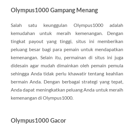
Olympus1000 Gampang Menang
Salah satu keunggulan Olympus1000 adalah
kemudahan untuk meraih kemenangan. Dengan
tingkat payout yang tinggi, situs ini memberikan
peluang besar bagi para pemain untuk mendapatkan
kemenangan. Selain itu, permainan di situs ini juga
didesain agar mudah dimainkan oleh pemain pemula
sehingga Anda tidak perlu khawatir tentang keahlian
bermain Anda. Dengan berbagai strategi yang tepat,
Anda dapat meningkatkan peluang Anda untuk meraih
kemenangan di Olympus1000.
Olympus1000 Gacor