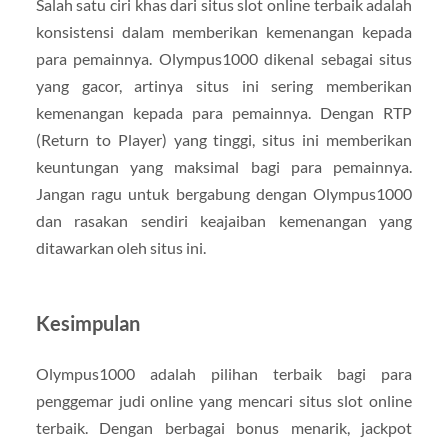
Salah satu ciri khas dari situs slot online terbaik adalah
konsistensi dalam memberikan kemenangan kepada
para pemainnya. Olympus1000 dikenal sebagai situs
yang gacor, artinya situs ini sering memberikan
kemenangan kepada para pemainnya. Dengan RTP
(Return to Player) yang tinggi, situs ini memberikan
keuntungan yang maksimal bagi para pemainnya.
Jangan ragu untuk bergabung dengan Olympus1000
dan rasakan sendiri keajaiban kemenangan yang
ditawarkan oleh situs ini.
Kesimpulan
Olympus1000 adalah pilihan terbaik bagi para
penggemar judi online yang mencari situs slot online
terbaik. Dengan berbagai bonus menarik, jackpot