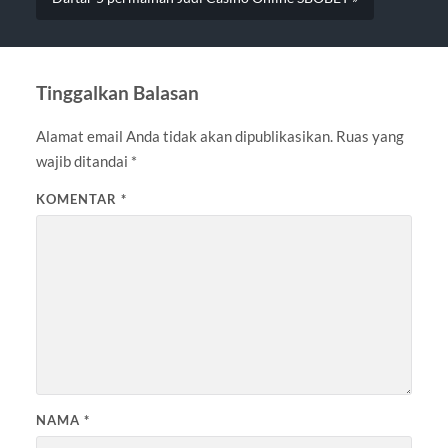
Tinggalkan Balasan
Alamat email Anda tidak akan dipublikasikan.
Ruas yang
wajib ditandai
*
KOMENTAR
*
NAMA
*