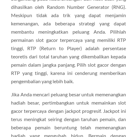
dihasilkan oleh Random Number Generator (RNG).
Meskipun tidak ada trik yang dapat menjamin
kemenangan, ada beberapa strategi yang dapat
membantu meningkatkan peluang Anda. Pilihlah
permainan slot gacor terpercaya yang memiliki RTP
tinggi, RTP (Return to Player) adalah persentase
teoretis dari total taruhan yang dikembalikan kepada
pemain dalam jangka panjang. Pilih slot gacor dengan
RTP yang tinggi, karena ini cenderung memberikan
pengembalian yang lebih baik.
Jika Anda mencari peluang besar untuk memenangkan
hadiah besar, pertimbangkan untuk memainkan slot
gacor terpercaya dengan jackpot progresif. Jackpot ini
terus meningkat seiring dengan taruhan pemain, dan
beberapa pemain beruntung telah memenangkan
hadiah yang mengubah hidup. Bermain dengan