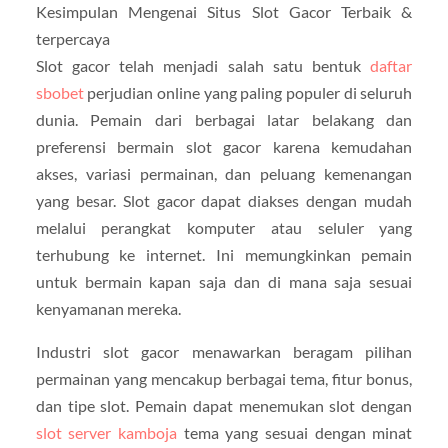
Kesimpulan Mengenai Situs Slot Gacor Terbaik &
terpercaya
Slot gacor telah menjadi salah satu bentuk
daftar
sbobet
perjudian online yang paling populer di seluruh
dunia. Pemain dari berbagai latar belakang dan
preferensi bermain slot gacor karena kemudahan
akses, variasi permainan, dan peluang kemenangan
yang besar. Slot gacor dapat diakses dengan mudah
melalui perangkat komputer atau seluler yang
terhubung ke internet. Ini memungkinkan pemain
untuk bermain kapan saja dan di mana saja sesuai
kenyamanan mereka.
Industri slot gacor menawarkan beragam pilihan
permainan yang mencakup berbagai tema, fitur bonus,
dan tipe slot. Pemain dapat menemukan slot dengan
slot server kamboja
tema yang sesuai dengan minat