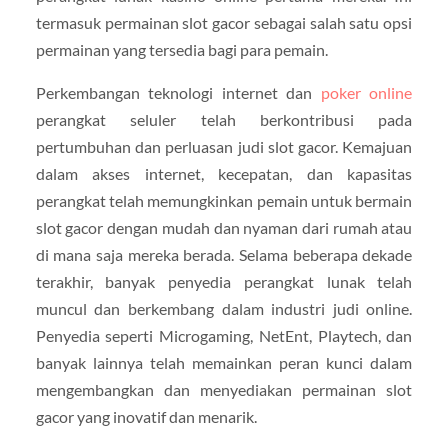
termasuk permainan slot gacor sebagai salah satu opsi
permainan yang tersedia bagi para pemain.
Perkembangan teknologi internet dan
poker online
perangkat seluler telah berkontribusi pada
pertumbuhan dan perluasan judi slot gacor. Kemajuan
dalam akses internet, kecepatan, dan kapasitas
perangkat telah memungkinkan pemain untuk bermain
slot gacor dengan mudah dan nyaman dari rumah atau
di mana saja mereka berada. Selama beberapa dekade
terakhir, banyak penyedia perangkat lunak telah
muncul dan berkembang dalam industri judi online.
Penyedia seperti Microgaming, NetEnt, Playtech, dan
banyak lainnya telah memainkan peran kunci dalam
mengembangkan dan menyediakan permainan slot
gacor yang inovatif dan menarik.