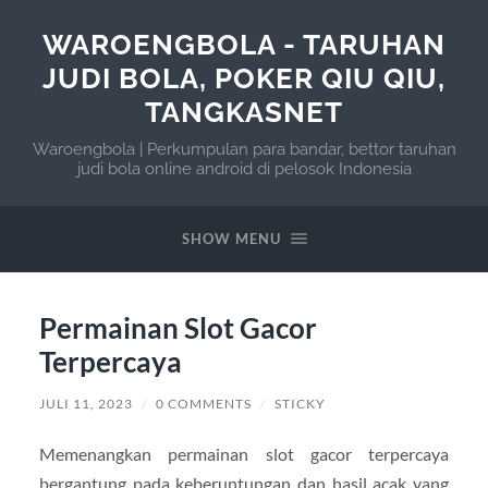
WAROENGBOLA - TARUHAN
JUDI BOLA, POKER QIU QIU,
TANGKASNET
Waroengbola | Perkumpulan para bandar, bettor taruhan
judi bola online android di pelosok Indonesia
SHOW MENU
Permainan Slot Gacor
Terpercaya
JULI 11, 2023
/
0 COMMENTS
/
STICKY
Memenangkan permainan slot gacor terpercaya
bergantung pada keberuntungan dan hasil acak yang