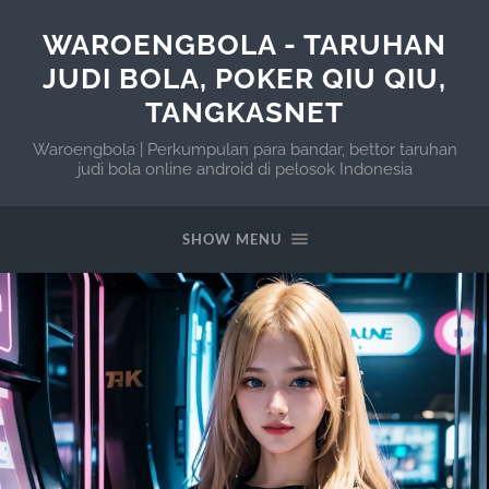
WAROENGBOLA - TARUHAN
JUDI BOLA, POKER QIU QIU,
TANGKASNET
Waroengbola | Perkumpulan para bandar, bettor taruhan
judi bola online android di pelosok Indonesia
SHOW MENU