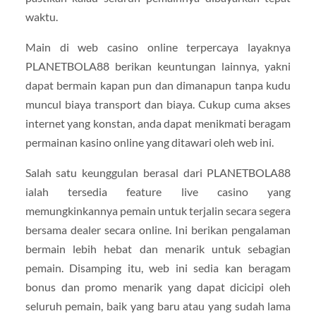
waktu.
Main di web casino online terpercaya layaknya
PLANETBOLA88 berikan keuntungan lainnya, yakni
dapat bermain kapan pun dan dimanapun tanpa kudu
muncul biaya transport dan biaya. Cukup cuma akses
internet yang konstan, anda dapat menikmati beragam
permainan kasino online yang ditawari oleh web ini.
Salah satu keunggulan berasal dari PLANETBOLA88
ialah tersedia feature live casino yang
memungkinkannya pemain untuk terjalin secara segera
bersama dealer secara online. Ini berikan pengalaman
bermain lebih hebat dan menarik untuk sebagian
pemain. Disamping itu, web ini sedia kan beragam
bonus dan promo menarik yang dapat dicicipi oleh
seluruh pemain, baik yang baru atau yang sudah lama