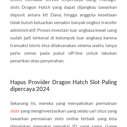
slots Dragon Hatch yang dapat dijangkau tawarkan
deposit antara kit Dana, hingga anggota kesetiaan
tidak butuh keluarkan semakin banyak ongkos transfer
administratif. Proses investasi luar angkasa lewat uang
sudah jadi terkenal di kelompok luar angkasa karena
transaksi bisnis bisa dilaksanakan selama waktu tanpa
perlu cemas pada pukul off-line untuk lakukan
penarikan atau penyerahan.
Hapus Provider Dragon Hatch Slot Paling
dipercaya 2024
Sekarang ini, mereka yang menyaksikan permainan
slots
yang menginvestasikan uang selalu cari situs yang
tawarkan permainan slots online terbaik yang bisa
dimainkan memakai pemakai ID yang sama. Game