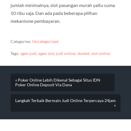
jumlah minimalnya, slot pasangan murah yaitu cuma
10 ribu saja. Dan ada pada beberapa pilihan
mekanisme pembayaran.
Categories:
Uncategorized
Tags:
agen judi
,
agen slot
,
judi online
,
sbobet
,
slot online
« Poker Online Lebih Dikenal Sebagai Situs IDN
Poker Online Deposit Via Dana
Langkah Terbaik Bermain Judi Online Terpercaya 24jam
»