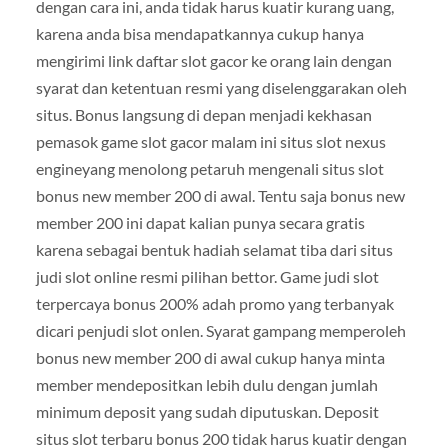
dengan cara ini, anda tidak harus kuatir kurang uang,
karena anda bisa mendapatkannya cukup hanya
mengirimi link daftar slot gacor ke orang lain dengan
syarat dan ketentuan resmi yang diselenggarakan oleh
situs. Bonus langsung di depan menjadi kekhasan
pemasok game slot gacor malam ini situs slot nexus
engineyang menolong petaruh mengenali situs slot
bonus new member 200 di awal. Tentu saja bonus new
member 200 ini dapat kalian punya secara gratis
karena sebagai bentuk hadiah selamat tiba dari situs
judi slot online resmi pilihan bettor. Game judi slot
terpercaya bonus 200% adah promo yang terbanyak
dicari penjudi slot onlen. Syarat gampang memperoleh
bonus new member 200 di awal cukup hanya minta
member mendepositkan lebih dulu dengan jumlah
minimum deposit yang sudah diputuskan. Deposit
situs slot terbaru bonus 200 tidak harus kuatir dengan