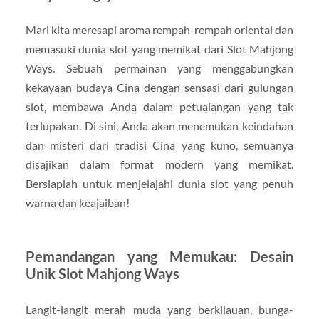
Mari kita meresapi aroma rempah-rempah oriental dan
memasuki dunia slot yang memikat dari Slot Mahjong
Ways. Sebuah permainan yang menggabungkan
kekayaan budaya Cina dengan sensasi dari gulungan
slot, membawa Anda dalam petualangan yang tak
terlupakan. Di sini, Anda akan menemukan keindahan
dan misteri dari tradisi Cina yang kuno, semuanya
disajikan dalam format modern yang memikat.
Bersiaplah untuk menjelajahi dunia slot yang penuh
warna dan keajaiban!
Pemandangan yang Memukau: Desain
Unik Slot Mahjong Ways
Langit-langit merah muda yang berkilauan, bunga-