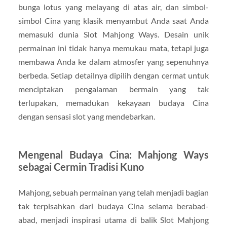
bunga lotus yang melayang di atas air, dan simbol-
simbol Cina yang klasik menyambut Anda saat Anda
memasuki dunia Slot Mahjong Ways. Desain unik
permainan ini tidak hanya memukau mata, tetapi juga
membawa Anda ke dalam atmosfer yang sepenuhnya
berbeda. Setiap detailnya dipilih dengan cermat untuk
menciptakan pengalaman bermain yang tak
terlupakan, memadukan kekayaan budaya Cina
dengan sensasi slot yang mendebarkan.
Mengenal Budaya Cina: Mahjong Ways
sebagai Cermin Tradisi Kuno
Mahjong, sebuah permainan yang telah menjadi bagian
tak terpisahkan dari budaya Cina selama berabad-
abad, menjadi inspirasi utama di balik Slot Mahjong