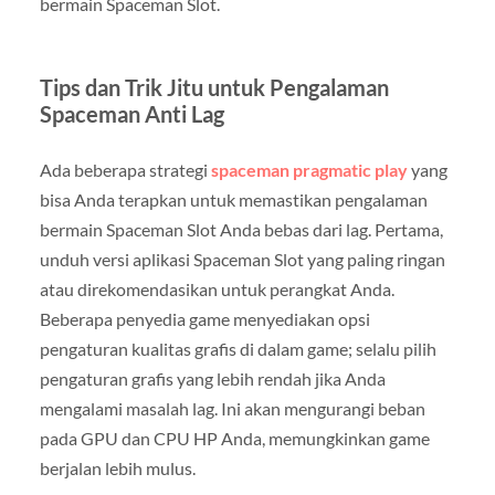
bermain Spaceman Slot.
Tips dan Trik Jitu untuk Pengalaman
Spaceman Anti Lag
Ada beberapa strategi
spaceman pragmatic play
yang
bisa Anda terapkan untuk memastikan pengalaman
bermain Spaceman Slot Anda bebas dari lag. Pertama,
unduh versi aplikasi Spaceman Slot yang paling ringan
atau direkomendasikan untuk perangkat Anda.
Beberapa penyedia game menyediakan opsi
pengaturan kualitas grafis di dalam game; selalu pilih
pengaturan grafis yang lebih rendah jika Anda
mengalami masalah lag. Ini akan mengurangi beban
pada GPU dan CPU HP Anda, memungkinkan game
berjalan lebih mulus.