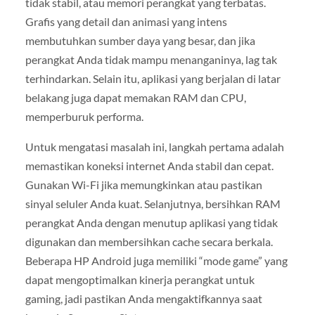
tidak stabil, atau memori perangkat yang terbatas.
Grafis yang detail dan animasi yang intens
membutuhkan sumber daya yang besar, dan jika
perangkat Anda tidak mampu menanganinya, lag tak
terhindarkan. Selain itu, aplikasi yang berjalan di latar
belakang juga dapat memakan RAM dan CPU,
memperburuk performa.
Untuk mengatasi masalah ini, langkah pertama adalah
memastikan koneksi internet Anda stabil dan cepat.
Gunakan Wi-Fi jika memungkinkan atau pastikan
sinyal seluler Anda kuat. Selanjutnya, bersihkan RAM
perangkat Anda dengan menutup aplikasi yang tidak
digunakan dan membersihkan cache secara berkala.
Beberapa HP Android juga memiliki “mode game” yang
dapat mengoptimalkan kinerja perangkat untuk
gaming, jadi pastikan Anda mengaktifkannya saat