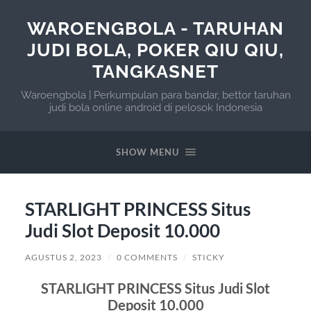
WAROENGBOLA - TARUHAN
JUDI BOLA, POKER QIU QIU,
TANGKASNET
Waroengbola | Perkumpulan para bandar, bettor taruhan
judi bola online android di pelosok Indonesia
SHOW MENU
STARLIGHT PRINCESS Situs
Judi Slot Deposit 10.000
AGUSTUS 2, 2023
/
0 COMMENTS
/
STICKY
STARLIGHT PRINCESS Situs Judi Slot
Deposit 10.000