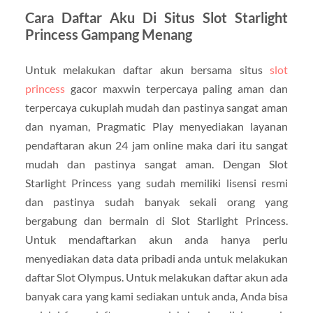
Cara Daftar Aku Di Situs Slot Starlight
Princess Gampang Menang
Untuk melakukan daftar akun bersama situs
slot
princess
gacor maxwin terpercaya paling aman dan
terpercaya cukuplah mudah dan pastinya sangat aman
dan nyaman, Pragmatic Play menyediakan layanan
pendaftaran akun 24 jam online maka dari itu sangat
mudah dan pastinya sangat aman. Dengan Slot
Starlight Princess yang sudah memiliki lisensi resmi
dan pastinya sudah banyak sekali orang yang
bergabung dan bermain di Slot Starlight Princess.
Untuk mendaftarkan akun anda hanya perlu
menyediakan data data pribadi anda untuk melakukan
daftar Slot Olympus. Untuk melakukan daftar akun ada
banyak cara yang kami sediakan untuk anda, Anda bisa