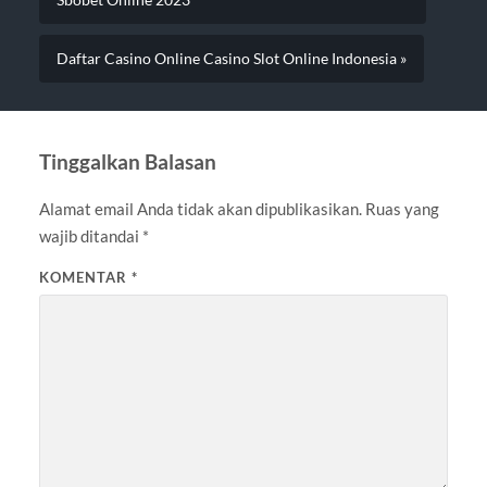
Sbobet Online 2023
Daftar Casino Online Casino Slot Online Indonesia »
Tinggalkan Balasan
Alamat email Anda tidak akan dipublikasikan.
Ruas yang
wajib ditandai
*
KOMENTAR
*