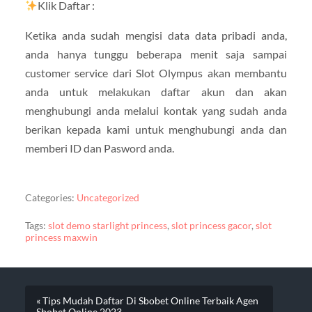
Klik Daftar :
Ketika anda sudah mengisi data data pribadi anda,
anda hanya tunggu beberapa menit saja sampai
customer service dari Slot Olympus akan membantu
anda untuk melakukan daftar akun dan akan
menghubungi anda melalui kontak yang sudah anda
berikan kepada kami untuk menghubungi anda dan
memberi ID dan Pasword anda.
Categories:
Uncategorized
Tags:
slot demo starlight princess
,
slot princess gacor
,
slot
princess maxwin
« Tips Mudah Daftar Di Sbobet Online Terbaik Agen