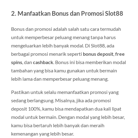
2.
Manfaatkan Bonus dan Promosi Slot88
Bonus dan promosi adalah salah satu cara termudah
untuk memperbesar peluang menang tanpa harus
mengeluarkan lebih banyak modal. Di Slot88, ada
berbagai promosi menarik seperti
bonus deposit
,
free
spins
, dan
cashback
. Bonus ini bisa memberikan modal
tambahan yang bisa kamu gunakan untuk bermain
lebih lama dan memperbesar peluang menang.
Pastikan untuk selalu memanfaatkan promosi yang
sedang berlangsung. Misalnya, jika ada promosi
deposit 100%, kamu bisa mendapatkan dua kali lipat
modal untuk bermain. Dengan modal yang lebih besar,
kamu bisa bertaruh lebih banyak dan meraih
kemenangan yang lebih besar.