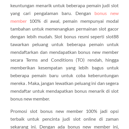
keuntungan menarik untuk beberapa pemain judi slot
yang cari pengalaman baru. Dengan
bonus new
member
100% di awal, pemain mempunyai modal
tambahan untuk memenangkan permainan slot gacor
dengan lebih mudah. Slot bonus resmi seperti slot88
tawarkan peluang untuk beberapa pemain untuk
mendaftarkan dan mendapatkan bonus new member
secara Terms and Conditions (TO) rendah, hingga
memberikan kesempatan yang lebih bagus untuk
beberapa pemain baru untuk coba keberuntungan
mereka . Maka, jangan lewatkan peluang ini dan segera
mendaftar untuk mendapatkan bonus menarik di slot
bonus new member.
Promosi slot bonus new member 100% jadi opsi
terbaik untuk pencinta judi slot online di zaman
sekarang ini. Dengan ada bonus new member ini,