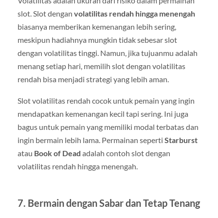
Volatilitas adalah ukuran dari risiko dalam permainan
slot. Slot dengan
volatilitas rendah hingga menengah
biasanya memberikan kemenangan lebih sering,
meskipun hadiahnya mungkin tidak sebesar slot
dengan volatilitas tinggi. Namun, jika tujuanmu adalah
menang setiap hari, memilih slot dengan volatilitas
rendah bisa menjadi strategi yang lebih aman.
Slot volatilitas rendah cocok untuk pemain yang ingin
mendapatkan kemenangan kecil tapi sering. Ini juga
bagus untuk pemain yang memiliki modal terbatas dan
ingin bermain lebih lama. Permainan seperti
Starburst
atau
Book of Dead
adalah contoh slot dengan
volatilitas rendah hingga menengah.
7.
Bermain dengan Sabar dan Tetap Tenang