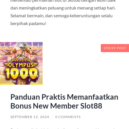
dan meningkatkan peluang untuk menang setiap hari.
Selamat bermain, dan semoga keberuntungan selalu
berpihak padamu!
STICKY POST
Panduan Praktis Memanfaatkan
Bonus New Member Slot88
SEPTEMBER 12, 2024
/
0 COMMENTS