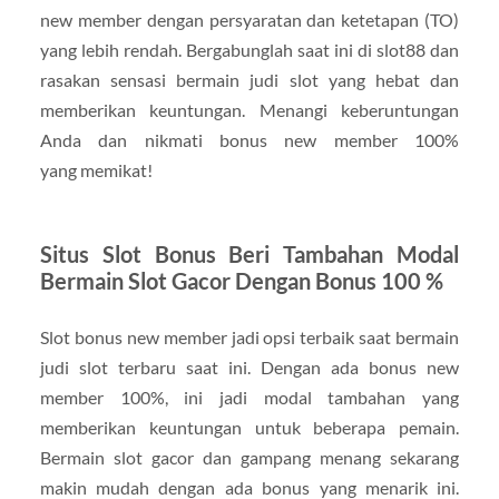
new member dengan persyaratan dan ketetapan (TO)
yang lebih rendah. Bergabunglah saat ini di slot88 dan
rasakan sensasi bermain judi slot yang hebat dan
memberikan keuntungan. Menangi keberuntungan
Anda dan nikmati bonus new member 100%
yang memikat!
Situs Slot Bonus Beri Tambahan Modal
Bermain Slot Gacor Dengan Bonus 100 %
Slot bonus new member jadi opsi terbaik saat bermain
judi slot terbaru saat ini. Dengan ada bonus new
member 100%, ini jadi modal tambahan yang
memberikan keuntungan untuk beberapa pemain.
Bermain slot gacor dan gampang menang sekarang
makin mudah dengan ada bonus yang menarik ini.