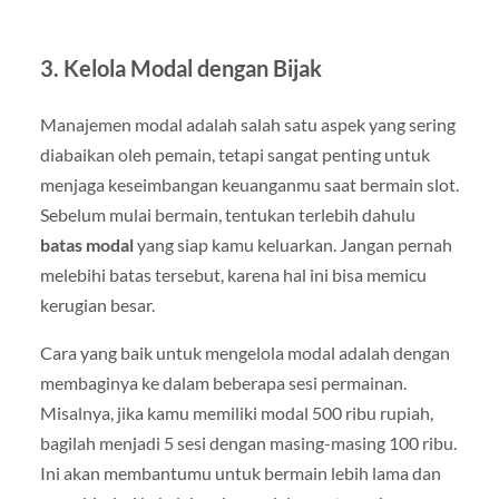
3.
Kelola Modal dengan Bijak
Manajemen modal adalah salah satu aspek yang sering
diabaikan oleh pemain, tetapi sangat penting untuk
menjaga keseimbangan keuanganmu saat bermain slot.
Sebelum mulai bermain, tentukan terlebih dahulu
batas modal
yang siap kamu keluarkan. Jangan pernah
melebihi batas tersebut, karena hal ini bisa memicu
kerugian besar.
Cara yang baik untuk mengelola modal adalah dengan
membaginya ke dalam beberapa sesi permainan.
Misalnya, jika kamu memiliki modal 500 ribu rupiah,
bagilah menjadi 5 sesi dengan masing-masing 100 ribu.
Ini akan membantumu untuk bermain lebih lama dan