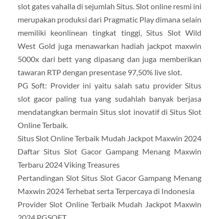
slot gates vahalla di sejumlah Situs. Slot online resmi ini
merupakan produksi dari Pragmatic Play dimana selain
memiliki keonlinean tingkat tinggi, Situs Slot Wild
West Gold juga menawarkan hadiah jackpot maxwin
5000x dari bett yang dipasang dan juga memberikan
tawaran RTP dengan presentase 97,50% live slot.
PG Soft: Provider ini yaitu salah satu provider Situs
slot gacor paling tua yang sudahlah banyak berjasa
mendatangkan bermain Situs slot inovatif di Situs Slot
Online Terbaik.
Situs Slot Online Terbaik Mudah Jackpot Maxwin 2024
Daftar Situs Slot Gacor Gampang Menang Maxwin
Terbaru 2024 Viking Treasures
Pertandingan Slot Situs Slot Gacor Gampang Menang
Maxwin 2024 Terhebat serta Terpercaya di Indonesia
Provider Slot Online Terbaik Mudah Jackpot Maxwin
2024 PGSOFT