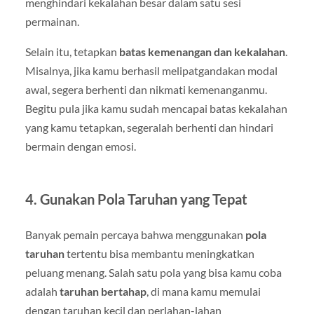
menghindari kekalahan besar dalam satu sesi
permainan.
Selain itu, tetapkan
batas kemenangan dan kekalahan
.
Misalnya, jika kamu berhasil melipatgandakan modal
awal, segera berhenti dan nikmati kemenanganmu.
Begitu pula jika kamu sudah mencapai batas kekalahan
yang kamu tetapkan, segeralah berhenti dan hindari
bermain dengan emosi.
4.
Gunakan Pola Taruhan yang Tepat
Banyak pemain percaya bahwa menggunakan
pola
taruhan
tertentu bisa membantu meningkatkan
peluang menang. Salah satu pola yang bisa kamu coba
adalah
taruhan bertahap
, di mana kamu memulai
dengan taruhan kecil dan perlahan-lahan