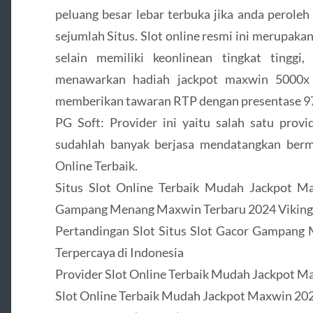
peluang besar lebar terbuka jika anda peroleh 
sejumlah Situs. Slot online resmi ini merupaka
selain memiliki keonlinean tingkat tingg
menawarkan hadiah jackpot maxwin 5000x 
memberikan tawaran RTP dengan presentase 97,
PG Soft: Provider ini yaitu salah satu provi
sudahlah banyak berjasa mendatangkan bermai
Online Terbaik.
Situs Slot Online Terbaik Mudah Jackpot M
Gampang Menang Maxwin Terbaru 2024 Viking
Pertandingan Slot Situs Slot Gacor Gampang
Terpercaya di Indonesia
Provider Slot Online Terbaik Mudah Jackpot
Slot Online Terbaik Mudah Jackpot Maxwin 202