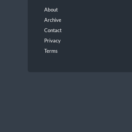
About
Archive
Contact
Privacy
Terms