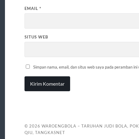
EMAIL
*
SITUS WEB
Simpan nama, email, dan situs web saya pada peramban ini
© 2026
WAROENGBOLA – TARUHAN JUDI BOLA, POK
QIU, TANGKASNET