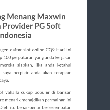
ang Menang Maxwin
 Provider PG Soft
Indonesia
agen daftar slot online CQ9 Hari Ini
p 100 perputaran yang anda kerjakan
mereka siapkan, jika anda ketahui
 saya berpikir anda akan tetapkan
caya.
f vahalla cukup populer di barisan
ure menarik menajdikan permainan ini
Oleh itu benar-benar berkesempatan