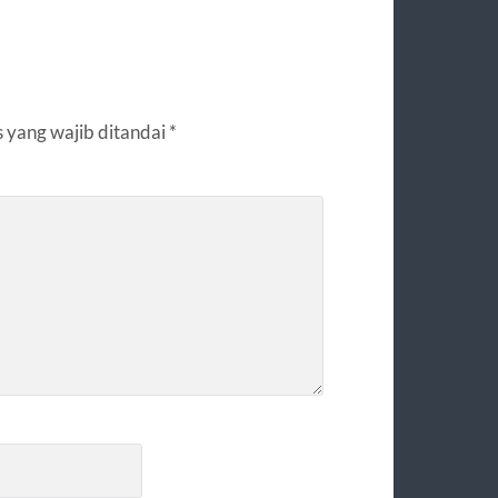
 yang wajib ditandai
*