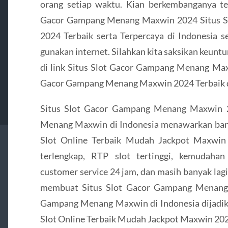
orang setiap waktu. Kian berkembanganya tec
Gacor Gampang Menang Maxwin 2024 Situs 
2024 Terbaik serta Terpercaya di Indonesia s
gunakan internet. Silahkan kita saksikan keunt
di link Situs Slot Gacor Gampang Menang Max
Gacor Gampang Menang Maxwin 2024 Terbaik da
Situs Slot Gacor Gampang Menang Maxwin 
Menang Maxwin di Indonesia menawarkan ban
Slot Online Terbaik Mudah Jackpot Maxwin 
terlengkap, RTP slot tertinggi, kemudaha
customer service 24 jam, dan masih banyak lag
membuat Situs Slot Gacor Gampang Menang
Gampang Menang Maxwin di Indonesia dijadika
Slot Online Terbaik Mudah Jackpot Maxwin 20