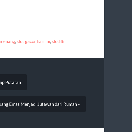
 menang
,
slot gacor hari ini
,
slot88
iap Putaran
uang Emas Menjadi Jutawan dari Rumah »