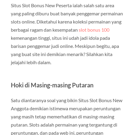
Situs Slot Bonus New Peserta ialah salah satu area
yang paling diburu buat banyak penggemar permainan
slots online. Diketahui karena koleksi permainan yang
berbagai ragam dan kesempatan
slot bonus 100
kemenangan tinggi, situs ini udah jadi idola pada
barisan penggemar judi online. Meskipun begitu, apa
yang buat site ini demikian menarik? Silahkan kita
jelajahi lebih dalam.
Hoki di Masing-masing Putaran
Satu diantaranya soal yang bikin Situs Slot Bonus New
Anggota demikian istimewa merupakan peruntungan
yang masih tetap memerhatikan di masing-masing
putaran. Slots adalah permainan yang tergantung di
peruntungan, dan pada web ini, peruntungan