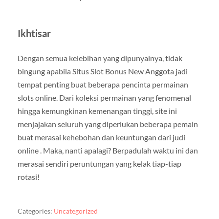
Ikhtisar
Dengan semua kelebihan yang dipunyainya, tidak
bingung apabila Situs Slot Bonus New Anggota jadi
tempat penting buat beberapa pencinta permainan
slots online. Dari koleksi permainan yang fenomenal
hingga kemungkinan kemenangan tinggi, site ini
menjajakan seluruh yang diperlukan beberapa pemain
buat merasai kehebohan dan keuntungan dari judi
online . Maka, nanti apalagi? Berpadulah waktu ini dan
merasai sendiri peruntungan yang kelak tiap-tiap
rotasi!
Categories:
Uncategorized