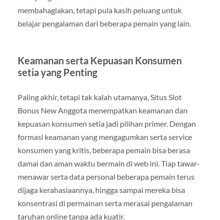
membahagiakan, tetapi pula kasih peluang untuk
belajar pengalaman dari beberapa pemain yang lain.
Keamanan serta Kepuasan Konsumen
setia yang Penting
Paling akhir, tetapi tak kalah utamanya, Situs Slot
Bonus New Anggota menempatkan keamanan dan
kepuasan konsumen setia jadi pilihan primer. Dengan
formasi keamanan yang mengagumkan serta service
konsumen yang kritis, beberapa pemain bisa berasa
damai dan aman waktu bermain di web ini. Tiap tawar-
menawar serta data personal beberapa pemain terus
dijaga kerahasiaannya, hingga sampai mereka bisa
konsentrasi di permainan serta merasai pengalaman
taruhan online tanpa ada kuatir.