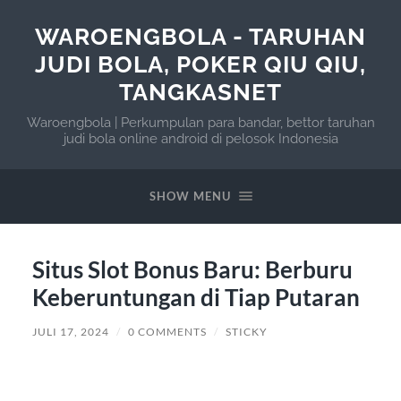
WAROENGBOLA - TARUHAN
JUDI BOLA, POKER QIU QIU,
TANGKASNET
Waroengbola | Perkumpulan para bandar, bettor taruhan
judi bola online android di pelosok Indonesia
SHOW MENU
Situs Slot Bonus Baru: Berburu
Keberuntungan di Tiap Putaran
JULI 17, 2024
/
0 COMMENTS
/
STICKY