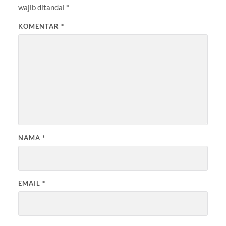
wajib ditandai
*
KOMENTAR
*
NAMA
*
EMAIL
*