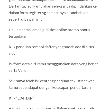
Daftar itu, jadi kamu akan selekasnya dipindahkan ke
dalam form register yg semestinya ditambahkan
seperti dibawah ini :
Usulan nama laman judi slot online promo bonus
terupdate
Klik panduan tombol daftar yang sudah ada di situs
slot
Isi form data diri kamu menggunakan data yang benar
serta Valid
Sekiranya telah isi, centang panduan ceklist bahwah
kamu sependapat dengan ketetapan pendaftaran
Klik “DAFTAR”
Akun kamu sudah jadi serta silakan contak cs untuk