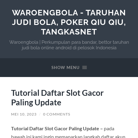
WAROENGBOLA - TARUHAN
JUDI BOLA, POKER QIU QIU,
TANGKASNET
Waroengbola | Perkumpulan para bandar, bettor taruhan
judi bola online android di pelosok Indonesia
SHOW MENU
Tutorial Daftar Slot Gacor
Paling Update
MEI 10, 2023
/
0 COMMENTS
Tutorial Daftar Slot Gacor Paling Update –
pada
bawah ini kami ingin memaparkan langkah daftar akun