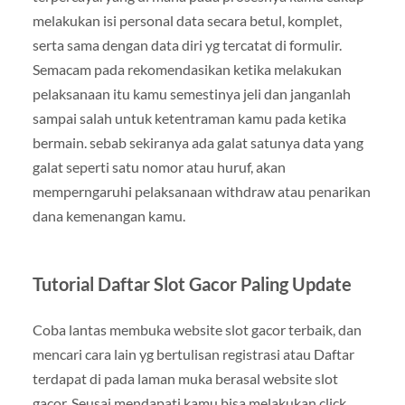
melakukan isi personal data secara betul, komplet,
serta sama dengan data diri yg tercatat di formulir.
Semacam pada rekomendasikan ketika melakukan
pelaksanaan itu kamu semestinya jeli dan janganlah
sampai salah untuk ketentraman kamu pada ketika
bermain. sebab sekiranya ada galat satunya data yang
galat seperti satu nomor atau huruf, akan
memperngaruhi pelaksanaan withdraw atau penarikan
dana kemenangan kamu.
Tutorial Daftar Slot Gacor Paling Update
Coba lantas membuka website slot gacor terbaik, dan
mencari cara lain yg bertulisan registrasi atau Daftar
terdapat di pada laman muka berasal website slot
gacor. Seusai mendapati kamu bisa melakukan click