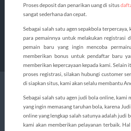
Proses deposit dan penarikan uang di situs
daft
sangat sederhana dan cepat.
Sebagai salah satu agen sepakbola terpercaya
para pemainnya untuk melakukan registrasi d
pemain baru yang ingin mencoba permaina
memberikan bonus untuk pendaftar baru ya
memberikan kepercayaan kepada kami. Selain i
proses registrasi, silakan hubungi customer se
di siapkan situs, kami akan selalu membantu An
Sebagai salah satu agen judi bola online, kami 
yang ingin memasang taruhan bola, karena Judi
online yang lengkap salah satunya adalah judi bo
kami akan memberikan pelayanan terbaik. Hal 