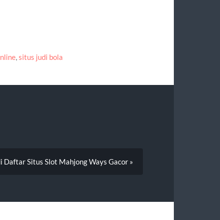
online
,
situs judi bola
 Daftar Situs Slot Mahjong Ways Gacor »