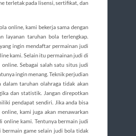
 terletak pada lisensi, sertifikat, dan
ola online, kami bekerja sama dengan
n layanan taruhan bola terlengkap.
yang ingin mendaftar permainan judi
line kami. Selain itu permainan judi di
online. Sebagai salah satu situs judi
entunya ingin menang. Teknik perjudian
 dalam taruhan olahraga tidak akan
ika dan statistik. Jangan direpotkan
liki pendapat sendiri. Jika anda bisa
 online, kami juga akan menawarkan
 online kami. Tentunya bermain judi
bermain game selain judi bola tidak