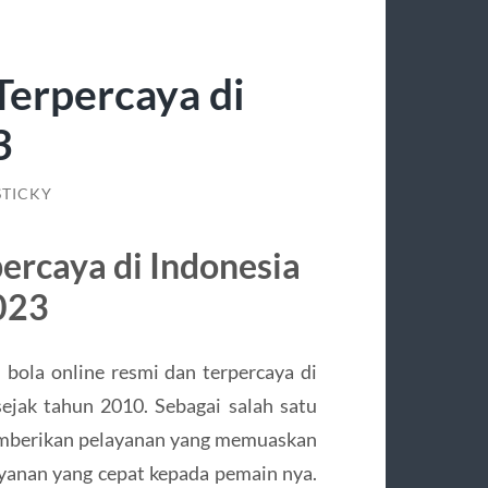
Terpercaya di
3
STICKY
percaya di Indonesia
023
i bola online resmi dan terpercaya di
ejak tahun 2010. Sebagai salah satu
 memberikan pelayanan yang memuaskan
yanan yang cepat kepada pemain nya.