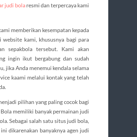
ar judi bola
resmi dan terpercaya kami
, kami memberikan kesempatan kepada
i website kami, khususnya bagi para
n sepakbola tersebut. Kami akan
ng ingin ikut bergabung dan sudah
tu, jika Anda menemui kendala selama
rvice kaami melalui kontak yang telah
da.
menjadi pilihan yang paling cocok bagi
 Bola memiliki banyak permainan judi
la. Sebagai salah satu situs judi bola,
ini dikarenakan banyaknya agen judi