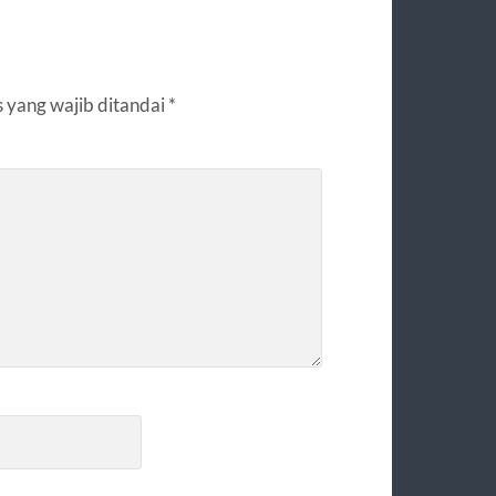
 yang wajib ditandai
*