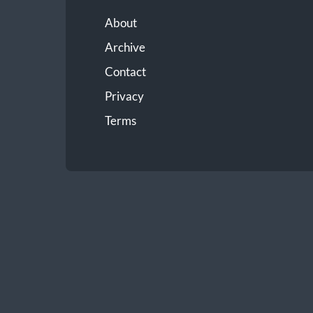
About
Archive
Contact
Privacy
Terms