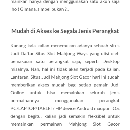
mainkan hanya dengan menggunakan satu akun saja
lho ! Gimana, simpel bukan ?..,
Mudah di Akses ke Segala Jenis Perangkat
Kadang kala kalian menemukan adanya sebuah situs
Judi Daftar Situs Slot Mahjong Ways yang diisi oleh
pemakaian satu perangkat saja, seperti Desktop
misalnya. Nah, hal ini tidak akan terjadi pada kalian.
Lantaran, Situs Judi Mahjong Slot Gacor hari ini sudah
memberikan akses mudah bagi setiap pemain Judi
Online untuk bisa memainkan seluruh jenis
permainannya menggunakan perangkat
PC/LAPTOP/TABLET/ HP device Android maupun iOS,
dengan begitu, kalian jadi semakin fleksibel untuk
memainkan permainan Mahjong Slot Gacor