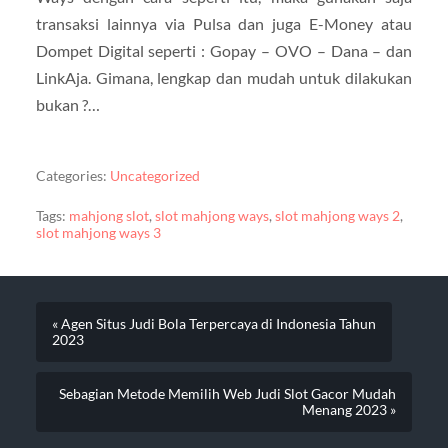
transaksi lainnya via Pulsa dan juga E-Money atau
Dompet Digital seperti : Gopay – OVO – Dana – dan
LinkAja. Gimana, lengkap dan mudah untuk dilakukan
bukan ?…
Categories:
Uncategorized
Tags:
mahjong slot
,
slot mahjong ways
,
slot mahjong ways 2
,
slot mahjong ways 3
« Agen Situs Judi Bola Terpercaya di Indonesia Tahun
2023
Sebagian Metode Memilih Web Judi Slot Gacor Mudah
Menang 2023 »