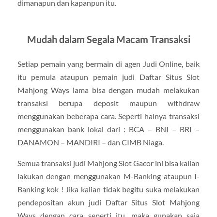
dimanapun dan kapanpun itu.
Mudah dalam Segala Macam Transaksi
Setiap pemain yang bermain di agen Judi Online, baik
itu pemula ataupun pemain judi Daftar Situs Slot
Mahjong Ways lama bisa dengan mudah melakukan
transaksi berupa deposit maupun withdraw
menggunakan beberapa cara. Seperti halnya transaksi
menggunakan bank lokal dari : BCA – BNI – BRI –
DANAMON – MANDIRI – dan CIMB Niaga.
Semua transaksi judi Mahjong Slot Gacor ini bisa kalian
lakukan dengan menggunakan M-Banking ataupun I-
Banking kok ! Jika kalian tidak begitu suka melakukan
pendepositan akun judi Daftar Situs Slot Mahjong
Ways dengan cara seperti itu, maka gunakan saja