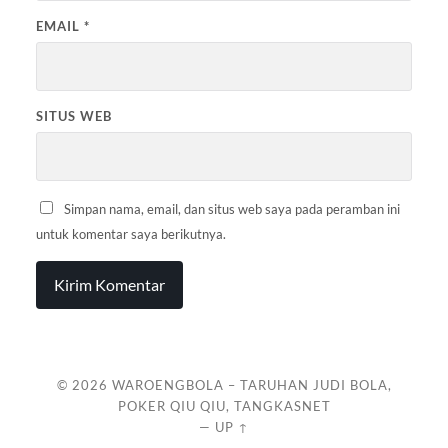
EMAIL
*
SITUS WEB
Simpan nama, email, dan situs web saya pada peramban ini
untuk komentar saya berikutnya.
© 2026
WAROENGBOLA – TARUHAN JUDI BOLA,
POKER QIU QIU, TANGKASNET
—
UP ↑