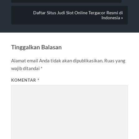
Daftar Situs Judi Slot Online Tergacor Resmi di
Indonesia »
Tinggalkan Balasan
Alamat email Anda tidak akan dipublikasikan.
Ruas yang
wajib ditandai
*
KOMENTAR
*