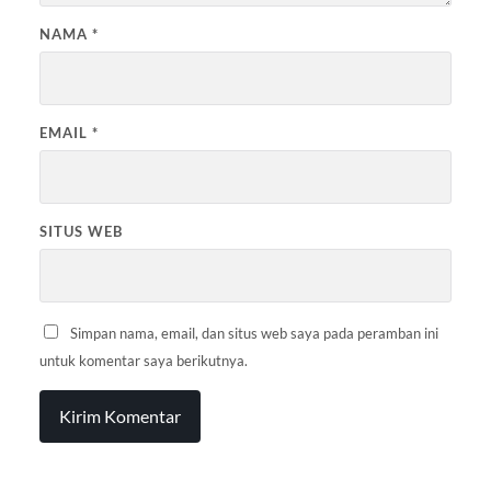
NAMA
*
EMAIL
*
SITUS WEB
Simpan nama, email, dan situs web saya pada peramban ini
untuk komentar saya berikutnya.