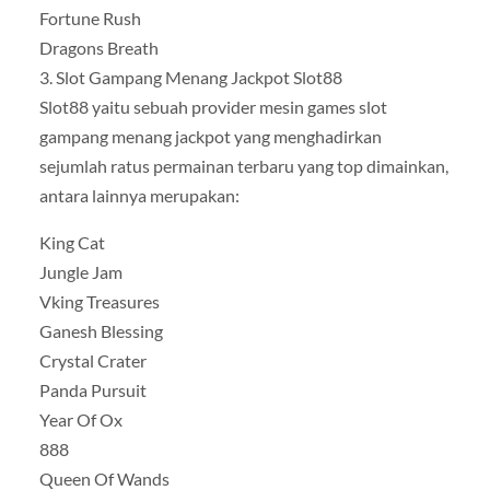
Fortune Rush
Dragons Breath
3. Slot Gampang Menang Jackpot Slot88
Slot88 yaitu sebuah provider mesin games slot
gampang menang jackpot yang menghadirkan
sejumlah ratus permainan terbaru yang top dimainkan,
antara lainnya merupakan:
King Cat
Jungle Jam
Vking Treasures
Ganesh Blessing
Crystal Crater
Panda Pursuit
Year Of Ox
888
Queen Of Wands