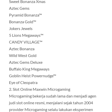
Sweet Bonanza Xmas
Aztec Gems
Pyramid Bonanza™
Bonanza Gold™
Jokers Jewels
5 Lions Megaways™
CANDY VILLAGE™
Aztec Bonanza
Wild West Gold
Aztec Gems Deluxe
Buffalo King Megaways
Goblin Heist Powernudge™
Eye of Cleopatra
2. Slot Online Maxwin Microgaming
Microgaming bekerja sudah lama dan menjadi agen
judi slot online resmi, menjalani sejak tahun 2004
provider Microgaming selalu lakukan eksperimen