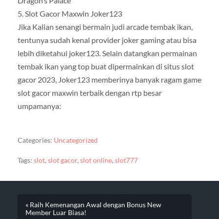
Dragon’s Palace
5. Slot Gacor Maxwin Joker123
Jika Kalian senangi bermain judi arcade tembak ikan,
tentunya sudah kenal provider joker gaming atau bisa
lebih diketahui joker123. Selain datangkan permainan
tembak ikan yang top buat dipermainkan di situs slot
gacor 2023, Joker123 memberinya banyak ragam game
slot gacor maxwin terbaik dengan rtp besar
umpamanya:
Categories:
Uncategorized
Tags:
slot
,
slot gacor
,
slot online
,
slot777
« Raih Kemenangan Awal dengan Bonus New
Member Luar Biasa!