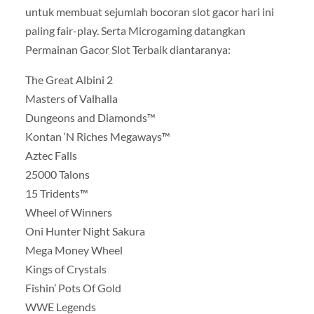
untuk membuat sejumlah bocoran slot gacor hari ini
paling fair-play. Serta Microgaming datangkan
Permainan Gacor Slot Terbaik diantaranya:
The Great Albini 2
Masters of Valhalla
Dungeons and Diamonds™
Kontan ‘N Riches Megaways™
Aztec Falls
25000 Talons
15 Tridents™
Wheel of Winners
Oni Hunter Night Sakura
Mega Money Wheel
Kings of Crystals
Fishin’ Pots Of Gold
WWE Legends