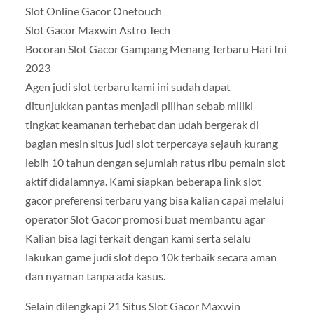
Slot Online Gacor Onetouch
Slot Gacor Maxwin Astro Tech
Bocoran Slot Gacor Gampang Menang Terbaru Hari Ini
2023
Agen judi slot terbaru kami ini sudah dapat
ditunjukkan pantas menjadi pilihan sebab miliki
tingkat keamanan terhebat dan udah bergerak di
bagian mesin situs judi slot terpercaya sejauh kurang
lebih 10 tahun dengan sejumlah ratus ribu pemain slot
aktif didalamnya. Kami siapkan beberapa link slot
gacor preferensi terbaru yang bisa kalian capai melalui
operator Slot Gacor promosi buat membantu agar
Kalian bisa lagi terkait dengan kami serta selalu
lakukan game judi slot depo 10k terbaik secara aman
dan nyaman tanpa ada kasus.
Selain dilengkapi 21 Situs Slot Gacor Maxwin