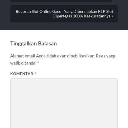
Bocoran Slot Online Gacor Yang Dipersiapkan RTP Slot
Dipertegas 100% Keakuratannya »
Tinggalkan Balasan
Alamat email Anda tidak akan dipublikasikan.
Ruas yang
wajib ditandai
*
KOMENTAR
*