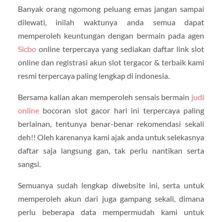
Banyak orang ngomong peluang emas jangan sampai
dilewati, inilah waktunya anda semua dapat
memperoleh keuntungan dengan bermain pada agen
Sicbo
online terpercaya yang sediakan daftar link slot
online dan registrasi akun slot tergacor & terbaik kami
resmi terpercaya paling lengkap di indonesia.
Bersama kalian akan memperoleh sensais bermain
judi
online
bocoran slot gacor hari ini terpercaya paling
berlainan, tentunya benar-benar rekomendasi sekali
deh!! Oleh karenanya kami ajak anda untuk selekasnya
daftar saja langsung gan, tak perlu nantikan serta
sangsi.
Semuanya sudah lengkap diwebsite ini, serta untuk
memperoleh akun dari juga gampang sekali, dimana
perlu beberapa data mempermudah kami untuk