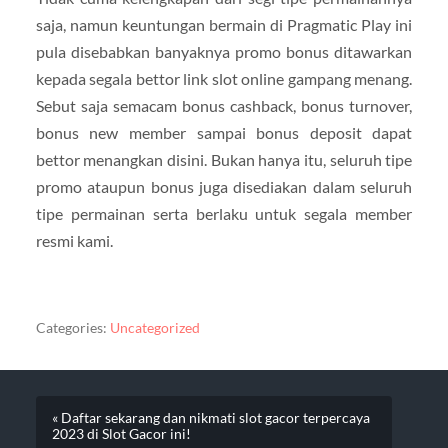
saja, namun keuntungan bermain di Pragmatic Play ini
pula disebabkan banyaknya promo bonus ditawarkan
kepada segala bettor link slot online gampang menang.
Sebut saja semacam bonus cashback, bonus turnover,
bonus new member sampai bonus deposit dapat
bettor menangkan disini. Bukan hanya itu, seluruh tipe
promo ataupun bonus juga disediakan dalam seluruh
tipe permainan serta berlaku untuk segala member
resmi kami.
Categories:
Uncategorized
« Daftar sekarang dan nikmati slot gacor terpercaya
2023 di Slot Gacor ini!